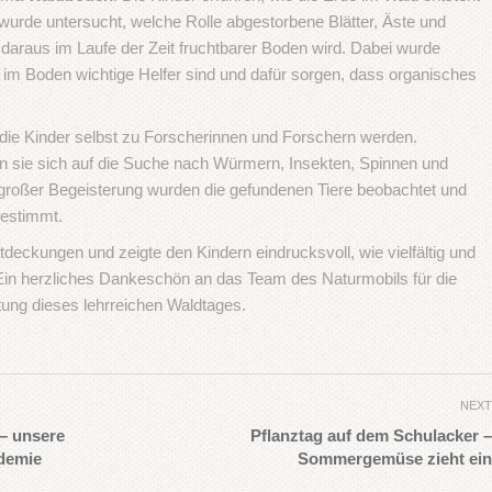
urde untersucht, welche Rolle abgestorbene Blätter, Äste und
 daraus im Laufe der Zeit fruchtbarer Boden wird. Dabei wurde
n im Boden wichtige Helfer sind und dafür sorgen, dass organisches
die Kinder selbst zu Forscherinnen und Forschern werden.
n sie sich auf die Suche nach Würmern, Insekten, Spinnen und
großer Begeisterung wurden die gefundenen Tiere beobachtet und
bestimmt.
deckungen und zeigte den Kindern eindrucksvoll, wie vielfältig und
Ein herzliches Dankeschön an das Team des Naturmobils für die
tung dieses lehrreichen Waldtages.
NEXT
– unsere
Pflanztag auf dem Schulacker –
rdemie
Sommergemüse zieht ein