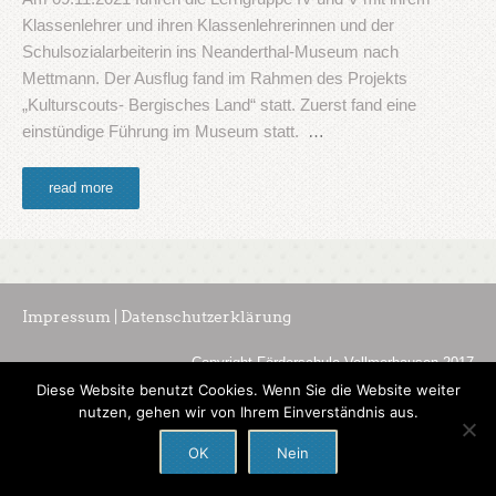
Klassenlehrer und ihren Klassenlehrerinnen und der
Schulsozialarbeiterin ins Neanderthal-Museum nach
Mettmann. Der Ausflug fand im Rahmen des Projekts
„Kulturscouts- Bergisches Land“ statt. Zuerst fand eine
einstündige Führung im Museum statt.
…
read more
Impressum | Datenschutzerklärung
Copyright Förderschule Vollmerhausen 2017
Diese Website benutzt Cookies. Wenn Sie die Website weiter
nutzen, gehen wir von Ihrem Einverständnis aus.
OK
Nein