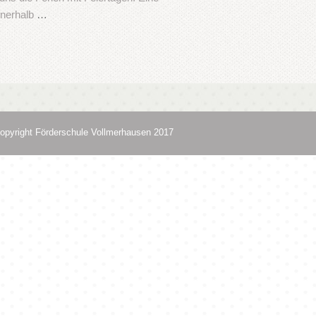
nnerhalb
…
opyright Förderschule Vollmerhausen 2017