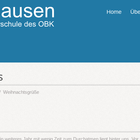
Home
Übe
s
Weihnachtsgrüße
ein weiteres Jahr mit wenig Zeit zum Durchatmen liegt hinter uns. Vor